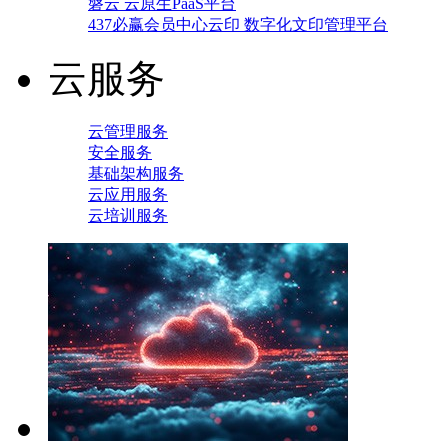
磐云 云原生PaaS平台
437必赢会员中心云印 数字化文印管理平台
云服务
云管理服务
安全服务
基础架构服务
云应用服务
云培训服务