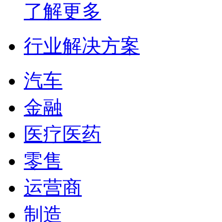
了解更多
行业解决方案
汽车
金融
医疗医药
零售
运营商
制造