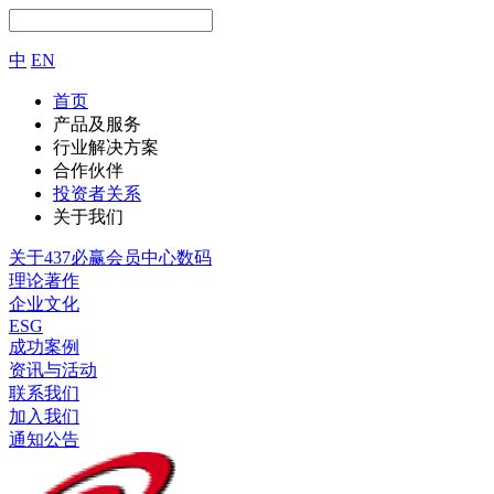
中
EN
首页
产品及服务
行业解决方案
合作伙伴
投资者关系
关于我们
关于437必赢会员中心数码
理论著作
企业文化
ESG
成功案例
资讯与活动
联系我们
加入我们
通知公告