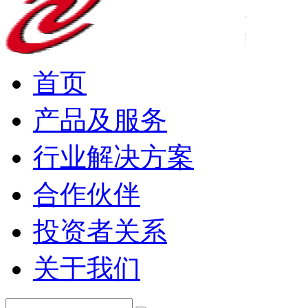
首页
产品及服务
行业解决方案
合作伙伴
投资者关系
关于我们