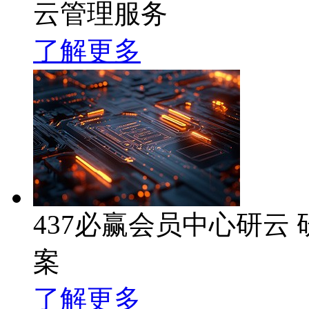
云管理服务
了解更多
437必赢会员中心研云
案
了解更多