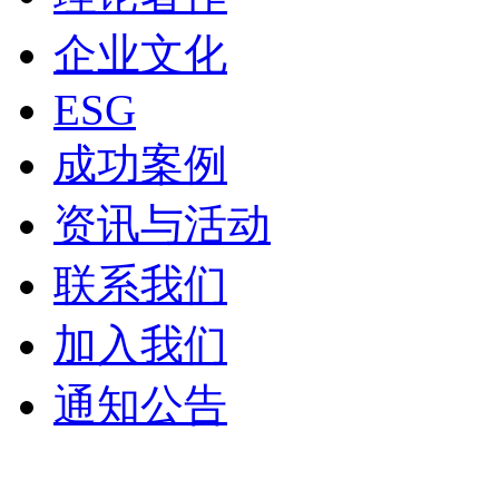
企业文化
ESG
成功案例
资讯与活动
联系我们
加入我们
通知公告