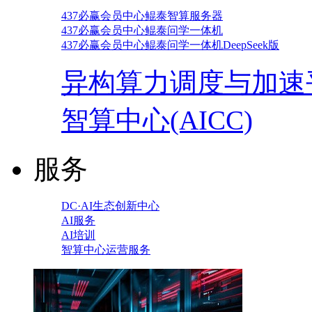
437必赢会员中心鲲泰智算服务器
437必赢会员中心鲲泰问学一体机
437必赢会员中心鲲泰问学一体机DeepSeek版
异构算力调度与加速
智算中心(AICC)
服务
DC·AI生态创新中心
AI服务
AI培训
智算中心运营服务