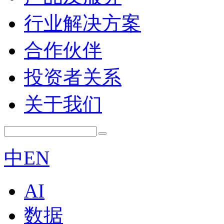
行业解决方案
合作伙伴
投资者关系
关于我们
中
EN
AI
数据