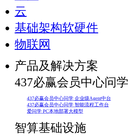
云
基础架构软硬件
物联网
产品及解决方案
437必赢会员中心问学
437必赢会员中心问学 企业级Agent中台
437必赢会员中心问学 智能流程工作台
爱问学 PC本地部署大模型
智算基础设施