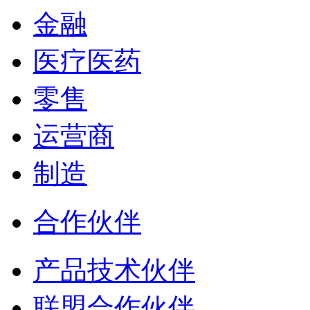
金融
医疗医药
零售
运营商
制造
合作伙伴
产品技术伙伴
联盟合作伙伴