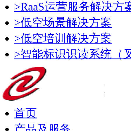
>RaaS运营服务解决方
>低空场景解决方案
>低空培训解决方案
>智能标识识读系统（
首页
产品及服务