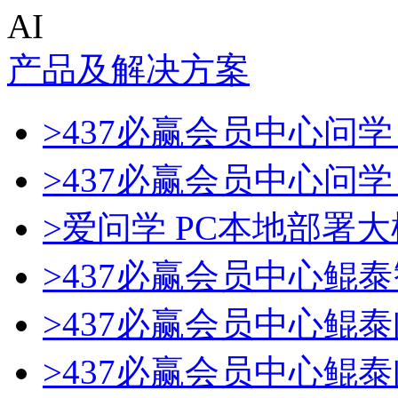
AI
产品及解决方案
>437必赢会员中心问学 
>437必赢会员中心问
>爱问学 PC本地部署
>437必赢会员中心鲲
>437必赢会员中心鲲
>437必赢会员中心鲲泰问