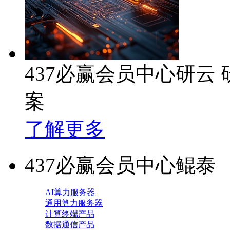
437必赢会员中心研云
案
了解更多
437必赢会员中心鲲泰
AI算力服务器
通用算力服务器
计算终端产品
数据通信产品