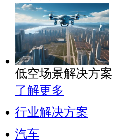
低空场景解决方案
了解更多
行业解决方案
汽车