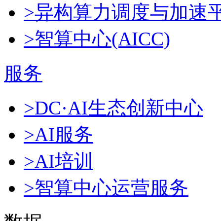
>异构算力调度与加速
>智算中心(AICC)
服务
>DC·AI生态创新中心
>AI服务
>AI培训
>智算中心运营服务