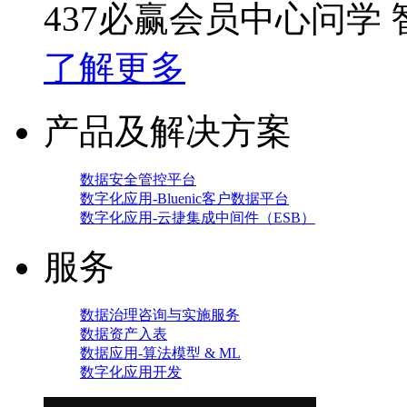
437必赢会员中心问学
了解更多
产品及解决方案
数据安全管控平台
数字化应用-Bluenic客户数据平台
数字化应用-云捷集成中间件（ESB）
服务
数据治理咨询与实施服务
数据资产入表
数据应用-算法模型 & ML
数字化应用开发