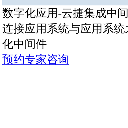
数字化应用-云捷集成中间
连接应用系统与应用系统之间的
化中间件
预约专家咨询