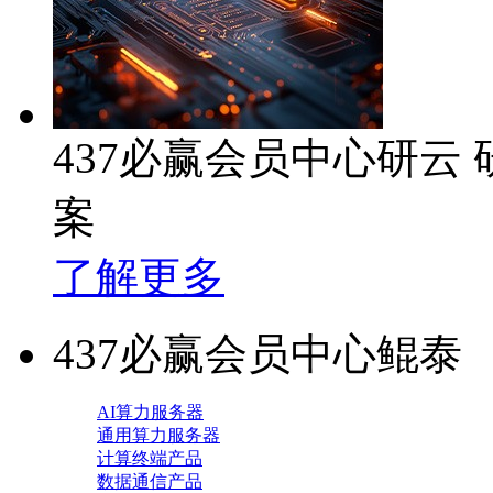
437必赢会员中心研云
案
了解更多
437必赢会员中心鲲泰
AI算力服务器
通用算力服务器
计算终端产品
数据通信产品