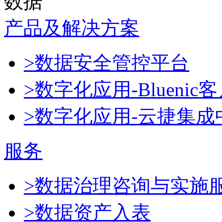
数据
产品及解决方案
>数据安全管控平台
>数字化应用-Blueni
>数字化应用-云捷集成
服务
>数据治理咨询与实施
>数据资产入表