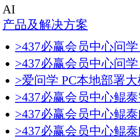
AI
产品及解决方案
>437必赢会员中心问学 
>437必赢会员中心问
>爱问学 PC本地部署
>437必赢会员中心鲲
>437必赢会员中心鲲
>437必赢会员中心鲲泰问